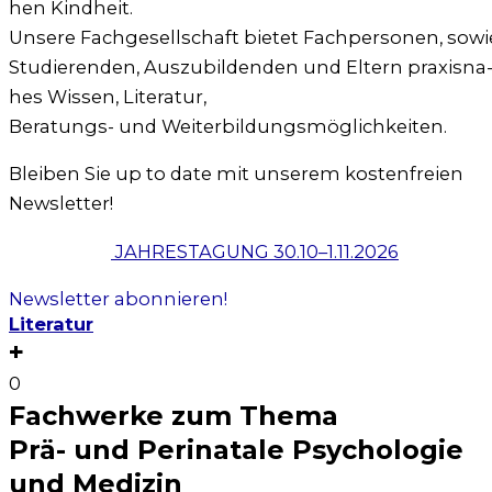
hen Kind­heit.
Unse­re Fach­ge­sell­schaft bie­tet Fach­per­so­nen, sowi
Stu­die­ren­den, Aus­zu­bil­den­den und Eltern pra­xis­na
hes Wis­sen, Lite­ra­tur,
Bera­tungs- und Wei­ter­bil­dungs­mög­lich­kei­ten.
Blei­ben Sie up to date mit unse­rem kos­ten­frei­en
News­let­ter!
JAHRESTAGUNG 30.10–1.11.2026
News­let­ter abon­nie­ren!
Literatur
+
0
Fachwerke zum Thema
Prä- und Perinatale Psychologie
und Medizin