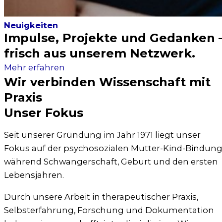
Neuigkeiten
Impulse, Projekte und Gedanken 
frisch aus unserem Netzwerk.
Mehr erfah­ren
Wir verbinden Wissenschaft mit
Praxis
Unser Fokus
Seit unse­rer Grün­dung im Jahr 1971 liegt unser
Fokus auf der psy­cho­so­zia­len Mut­ter-Kind-Bin­dun
wäh­rend Schwan­ger­schaft, Geburt und den ers­ten
Lebens­jah­ren.
Durch unse­re Arbeit in the­ra­peu­ti­scher Pra­xis,
Selbst­er­fah­rung, For­schung und Doku­men­ta­ti­on