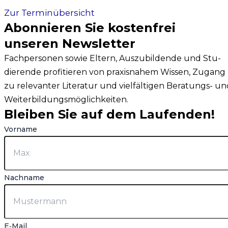
Zur Ter­min­über­sicht
Abonnieren Sie kostenfrei
unseren Newsletter
Fach­per­so­nen sowie Eltern, Aus­zu­bil­den­de und Stu­
die­ren­de pro­fi­tie­ren von pra­xis­na­hem Wis­sen, Zugang
zu rele­van­ter Lite­ra­tur und viel­fäl­ti­gen Bera­tungs- u
Wei­ter­bil­dungs­mög­lich­kei­ten.
Bleiben Sie auf dem Laufenden!
Vor­na­me
Nach­na­me
E‑Mail