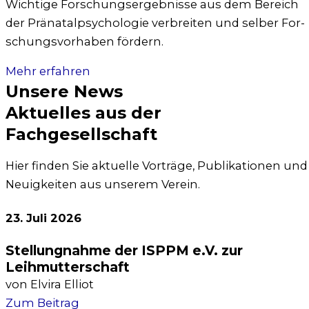
Wich­ti­ge For­schungs­er­geb­nis­se aus dem Bereich
der Prä­na­tal­psy­cho­lo­gie ver­brei­ten und sel­ber For­
schungs­vor­ha­ben för­dern.
Mehr erfah­ren
Unsere News
Aktuelles aus der
Fachgesellschaft
Hier fin­den Sie aktu­el­le Vor­trä­ge, Publi­ka­tio­nen und
Neu­ig­kei­ten aus unse­rem Ver­ein.
23. Juli 2026
Stellungnahme der ISPPM e.V. zur
Leihmutterschaft
von Elvi­ra Elli­ot
Zum Bei­trag