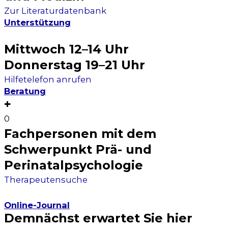
Zur Lite­ra­tur­da­ten­bank
Unterstützung
Mittwoch 12–14 Uhr
Donnerstag 19–21 Uhr
Hil­fe­te­le­fon anru­fen
Beratung
+
0
Fachpersonen mit dem
Schwerpunkt Prä- und
Perinatalpsychologie
The­ra­peu­ten­su­che
Online-Journal
Demnächst erwartet Sie hier