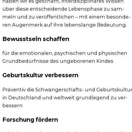
haben wir es geschafft, inter­dis­zi­pli­nä­res Wis­sen
über die­se ent­schei­den­de Lebens­pha­se zu sam­
meln und zu ver­öf­fent­li­chen – mit einem beson­de­
ren Augen­merk auf ihre lebens­lan­ge Bedeu­tung.
Bewusstsein schaffen
für die emo­tio­na­len, psy­chi­schen und phy­si­schen
Grund­be­dürf­nis­se des unge­bo­re­nen Kin­des
Geburtskultur verbessern
Prä­ven­tiv die Schwan­ger­schafts- und Geburts­kul­tu
in Deutsch­land und welt­weit grund­le­gend zu ver­
bes­sern
Forschung fördern