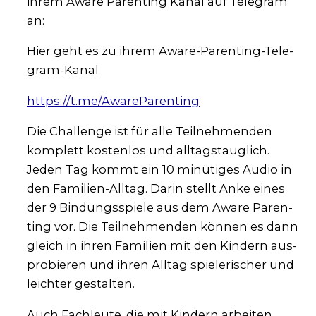
ihrem Awa­re Paren­ting Kanal auf Tele­gram
an:
Hier geht es zu ihrem Awa­re-Paren­ting-Tele­
gram-Kanal
https://t.me/AwareParenting
Die Chall­enge ist für alle Teil­neh­men­den
kom­plett kos­ten­los und all­tags­taug­lich.
Jeden Tag kommt ein 10 minü­ti­ges Audio in
den Fami­li­en-All­tag. Dar­in stellt Anke eines
der 9 Bin­dungs­spie­le aus dem Awa­re Paren­
ting vor. Die Teil­neh­men­den kön­nen es dann
gleich in ihren Fami­li­en mit den Kin­dern aus­
pro­bie­ren und ihren All­tag spie­le­ri­scher und
leich­ter gestal­ten.
Auch Fach­leu­te, die mit Kin­dern arbei­ten,