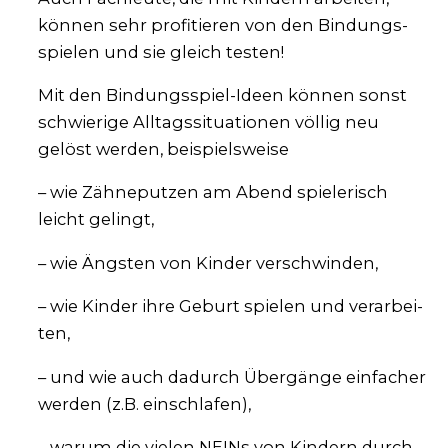
kön­nen sehr pro­fi­tie­ren von den Bin­dungs­
spie­len und sie gleich tes­ten!
Mit den Bin­dungs­spiel-Ideen kön­nen sonst
schwie­ri­ge All­tags­si­tua­tio­nen völ­lig neu
gelöst wer­den, bei­spiels­wei­se
– wie Zäh­ne­put­zen am Abend spie­le­risch
leicht gelingt,
– wie Ängs­ten von Kin­der ver­schwin­den,
– wie Kin­der ihre Geburt spie­len und ver­ar­bei­
ten,
– und wie auch dadurch Über­gän­ge ein­fa­cher
wer­den (z.B. ein­schla­fen),
– war­um die vie­len NEINs von Kin­dern durch