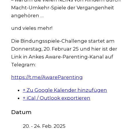
Macht-Umkehr-Spie­le der Ver­gan­gen­heit
ange­hö­ren …
und vie­les mehr!
Die Bin­dungs­spie­le-Chall­enge star­tet am
Don­ners­tag, 20. Febru­ar 25 und hier ist der
Link in Ankes Awa­re-Paren­ting-Kanal auf
Tele­gram:
https://t.me/AwareParenting
+ Zu Google Kalender hinzufügen
+ iCal / Outlook exportieren
Datum
20. - 24. Feb. 2025