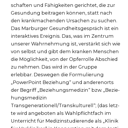
schaf­ten und Fähig­kei­ten gerich­tet, die zur
Gesun­dung bei­tra­gen kön­nen, statt nach
den krank­ma­chen­den Ursa­chen zu suchen.
Das Mar­bur­ger Gesund­heits­ge­spräch ist ein
inter­ak­ti­ves Ereig­nis. Das, was im Zen­trum
unse­rer Wahr­neh­mung ist, ver­stärkt sich wie
von selbst und gibt dem kran­ken Men­schen
die Mög­lich­keit, von der Opfer­rol­le Abschied
zu neh­men. Das wird in der Grup­pe
erleb­bar. Des­we­gen die For­mu­lie­rung
„Power­Point Bezie­hung“ und ande­ren­orts
der Begriff „Bezie­hungs­me­di­zin“ bzw. „Bezie­
hungs­me­di­zin
Transgenerationell/Transkulturell“; (das letz­
te wird ange­bo­ten als Wahl­pflicht­fach im
Unter­richt für Medi­zin­stu­die­ren­de als „Kli­nik