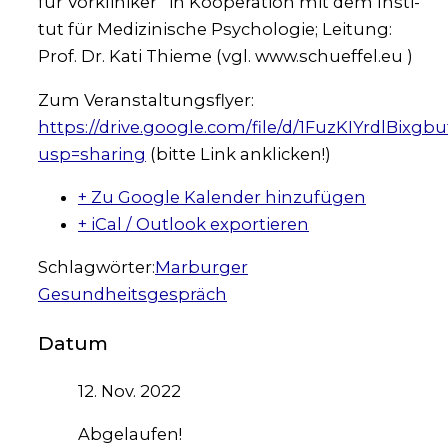
für Vor­kli­ni­ker“ in Koope­ra­ti­on mit dem Insti­
tut für Medi­zi­ni­sche Psy­cho­lo­gie; Lei­tung:
Prof. Dr. Kati Thie­me (vgl. www.schueffel.eu )
Zum Ver­an­stal­tungs­fly­er:
https://drive.google.com/file/d/1FuzKIYrdlBix
usp=sharing
(bit­te Link ankli­cken!)
+ Zu Google Kalender hinzufügen
+ iCal / Outlook exportieren
Schlagwörter:
Marburger
Gesundheitsgespräch
Datum
12. Nov. 2022
Abgelaufen!