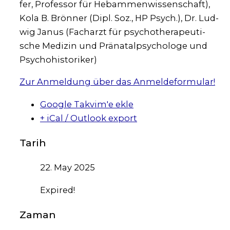
fer, Pro­fes­sor für Heb­am­men­wis­sen­schaft),
Kola B. Brön­ner (Dipl. Soz., HP Psych.), Dr. Lud­
wig Janus (Fach­arzt für psy­cho­the­ra­peu­ti­
sche Medi­zin und Prä­na­tal­psy­cho­lo­ge und
Psy­cho­his­to­ri­ker)
Zur Anmel­dung über das Anmel­de­for­mu­lar!
Google Takvim'e ekle
+ iCal / Outlook export
Tarih
22. May 2025
Expired!
Zaman