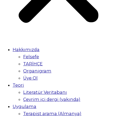
Hakkımızda
Felsefe
TARİHÇE
Organigram
Üye Ol
Teori
Literatür Veritabanı
Çevrim içi dergi (yakında)
Uygulama
Terapist arama (Almanya)