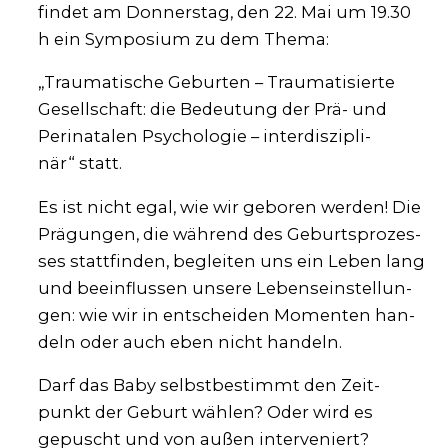
fin­det am Don­ners­tag, den 22. Mai um 19.30
h ein Sym­po­si­um zu dem The­ma:
„Trau­ma­ti­sche Gebur­ten – Trau­ma­ti­sier­te
Gesell­schaft: die Bedeu­tung der Prä- und
Peri­na­ta­len Psy­cho­lo­gie – inter­dis­zi­pli­
när“ statt.
Es ist nicht egal, wie wir gebo­ren wer­den! Die
Prä­gun­gen, die wäh­rend des Geburts­pro­zes­
ses statt­fin­den, beglei­ten uns ein Leben lang
und beein­flus­sen unse­re Lebens­ein­stel­lun­
gen: wie wir in ent­schei­den Momen­ten han­
deln oder auch eben nicht han­deln.
Darf das Baby selbst­be­stimmt den Zeit­
punkt der Geburt wäh­len? Oder wird es
gepuscht und von außen inter­ve­niert?