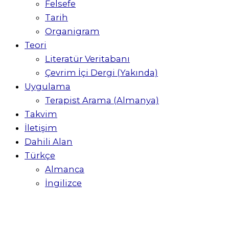
Felsefe
Tarih
Organigram
Teori
Literatür Veritabanı
Çevrim İçi Dergi (Yakında)
Uygulama
Terapist Arama (Almanya)
Takvim
İletişim
Dahili Alan
Türkçe
Almanca
İngilizce