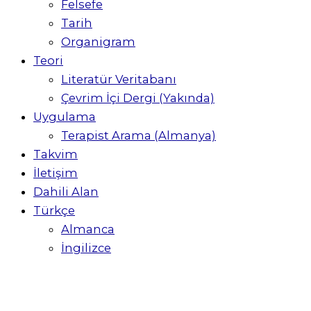
Felsefe
Tarih
Organigram
Teori
Literatür Veritabanı
Çevrim İçi Dergi (Yakında)
Uygulama
Terapist Arama (Almanya)
Takvim
İletişim
Dahili Alan
Türkçe
Almanca
İngilizce