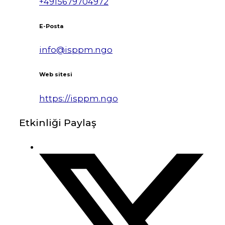
+4915679704972
E-Posta
info@isppm.ngo
Web sitesi
https://isppm.ngo
Etkinliği Paylaş