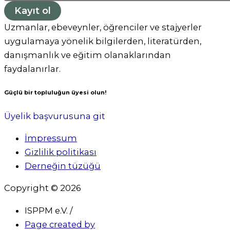
Kayıt ol
Uzmanlar, ebeveynler, öğrenciler ve stajyerler
uygulamaya yönelik bilgilerden, literatürden,
danışmanlık ve eğitim olanaklarından
faydalanırlar.
Güçlü bir topluluğun üyesi olun!
Üyelik başvurusuna git
İmpressum
Gizlilik politikası
Derneğin tüzüğü
Copyright © 2026
ISPPM e.V. /
Page created by