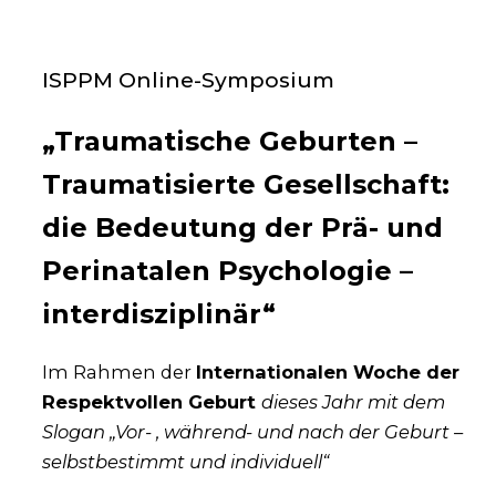
ISPPM Online-Symposium
„Traumatische Geburten –
Traumatisierte Gesellschaft:
die Bedeutung der Prä- und
Perinatalen Psychologie –
interdisziplinär“
Im Rah­men der
Inter­na­tio­na­len Woche der
Respekt­vol­len Geburt
die­ses Jahr mit dem
Slo­gan „Vor- , wäh­rend- und nach der Geburt –
selbst­be­stimmt und indi­vi­du­ell“