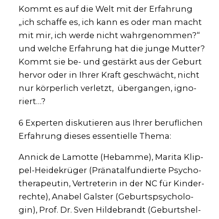
Kommt es auf die Welt mit der Erfah­rung
„ich schaf­fe es, ich kann es oder man macht
mit mir, ich wer­de nicht wahr­ge­nom­men?“
und wel­che Erfah­rung hat die jun­ge Mut­ter?
Kommt sie be- und gestärkt aus der Geburt
her­vor oder in Ihrer Kraft geschwächt, nicht
nur kör­per­lich ver­letzt, über­gan­gen, igno­
riert…?
6 Exper­ten dis­ku­tie­ren aus Ihrer beruf­li­chen
Erfah­rung die­ses essen­ti­el­le The­ma:
Annick de Lamot­te (Heb­am­me), Mari­ta Klip­
pel-Hei­de­krü­ger (Prä­na­tal­fun­dier­te Psy­cho­
the­ra­peu­tin, Ver­tre­te­rin in der NC für Kin­der­
rech­te), Ana­bel Gals­ter (Geburts­psy­cho­lo­
gin), Prof. Dr. Sven Hil­de­brandt (Geburts­hel­