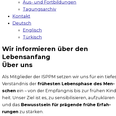
Aus- und Fortbildungen
Tagungsarchiv
Kontakt
Deutsch
Englisch
Türkisch
Wir informieren über den
Lebensanfang
Über uns
Als Mit­glie­der der ISPPM set­zen wir uns für ein tie­fe
Ver­ständ­nis der
frü­hes­ten Lebens­pha­se des Men­
schen
ein – von der Emp­fäng­nis bis zur frü­hen Kind
heit. Unser Ziel ist es, zu sen­si­bi­li­sie­ren, auf­zu­klä­ren
und das
Bewusst­sein für prä­gen­de frü­he Erfah­
run­gen
zu stär­ken.