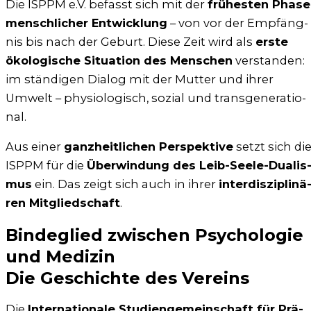
Die ISPPM e.V. befasst sich mit der
frü­hes­ten Pha­se
mensch­li­cher Ent­wick­lung
– von vor der Emp­fäng­
nis bis nach der Geburt. Die­se Zeit wird als
ers­te
öko­lo­gi­sche Situa­ti­on des Men­schen
ver­stan­den:
im stän­di­gen Dia­log mit der Mut­ter und ihrer
Umwelt – phy­sio­lo­gisch, sozi­al und trans­ge­ne­ra­tio­
nal.
Aus einer
ganz­heit­li­chen Per­spek­ti­ve
setzt sich di
ISPPM für die
Über­win­dung des Leib-See­le-Dua­lis
mus
ein. Das zeigt sich auch in ihrer
inter­dis­zi­pli­nä
ren Mit­glied­schaft
.
Bindeglied zwischen Psychologie
und Medizin
Die Geschichte des Vereins
Die
Inter­na­tio­na­le Stu­di­en­ge­mein­schaft für Prä­