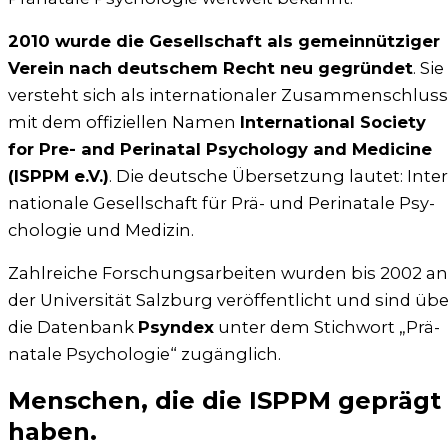
2010 wur­de die Gesell­schaft als gemein­nüt­zi­ger
Ver­ein nach deut­schem Recht neu gegrün­det
. Sie
ver­steht sich als inter­na­tio­na­ler Zusam­men­schluss
mit dem offi­zi­el­len Namen
Inter­na­tio­nal Socie­ty
for Pre- and Peri­na­tal Psy­cho­lo­gy and Medi­ci­ne
(ISPPM e.V.)
. Die deut­sche Über­set­zung lau­tet: Inter
na­tio­na­le Gesell­schaft für Prä- und Peri­na­ta­le Psy­
cho­lo­gie und Medi­zin.
Zahl­rei­che For­schungs­ar­bei­ten wur­den bis 2002 an
der Uni­ver­si­tät Salz­burg ver­öf­fent­licht und sind üb
die Daten­bank
Psyn­dex
unter dem Stich­wort „Prä­
na­ta­le Psy­cho­lo­gie“ zugäng­lich.
Menschen, die die ISPPM geprägt
haben.