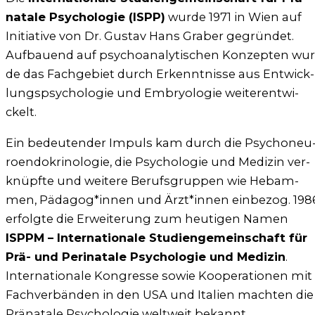
na­ta­le Psy­cho­lo­gie (ISPP)
wur­de 1971 in Wien auf
Initia­ti­ve von Dr. Gus­tav Hans Gra­ber gegrün­det.
Auf­bau­end auf psy­cho­ana­ly­ti­schen Kon­zep­ten wur
de das Fach­ge­biet durch Erkennt­nis­se aus Ent­wick­
lungs­psy­cho­lo­gie und Embryo­lo­gie wei­ter­ent­wi­
ckelt.
Ein bedeu­ten­der Impuls kam durch die Psy­cho­neu
ro­en­do­kri­no­lo­gie, die Psy­cho­lo­gie und Medi­zin ver­
knüpf­te und wei­te­re Berufs­grup­pen wie Heb­am­
men, Pädagog*innen und Ärzt*innen ein­be­zog. 198
erfolg­te die Erwei­te­rung zum heu­ti­gen Namen
ISPPM – Inter­na­tio­na­le Stu­di­en­ge­mein­schaft für
Prä- und Peri­na­ta­le Psy­cho­lo­gie und Medi­zin
.
Inter­na­tio­na­le Kon­gres­se sowie Koope­ra­tio­nen mit
Fach­ver­bän­den in den USA und Ita­li­en mach­ten die
Prä­na­ta­le Psy­cho­lo­gie welt­weit bekannt.