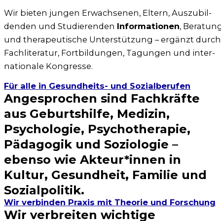
Wir bie­ten jun­gen Erwach­se­nen, Eltern, Aus­zu­bil­
den­den und Stu­die­ren­den
Infor­ma­tio­nen
, Bera­tun
und the­ra­peu­ti­sche Unter­stüt­zung – ergänzt durch
Fach­li­te­ra­tur, Fort­bil­dun­gen, Tagun­gen und inter­
na­tio­na­le Kon­gres­se.
Für alle in Gesundheits- und Sozialberufen
Angesprochen sind Fachkräfte
aus Geburtshilfe, Medizin,
Psychologie, Psychotherapie,
Pädagogik und Soziologie –
ebenso wie Akteur*innen in
Kultur, Gesundheit, Familie und
Sozialpolitik.
Wir verbinden Praxis mit Theorie und Forschung
Wir verbreiten wichtige