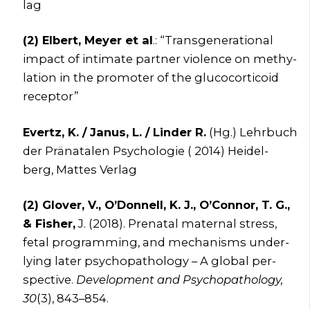
lag
(2) Elbert, Mey­er et al
.: “Trans­ge­ne­ra­tio­nal
impact of inti­ma­te part­ner vio­lence on methy­
la­ti­on in the pro­mo­ter of the glu­co­cor­ti­co­id
recep­tor”
Ever­tz, K. / Janus, L. / Lin­der R.
(Hg.) Lehr­buch
der Prä­na­ta­len Psy­cho­lo­gie ( 2014) Hei­del­
berg, Mat­tes Ver­lag
(2) Glover, V., O’Donnell, K. J., O’Connor, T. G.,
& Fisher,
J. (2018). Pre­na­tal mate­r­nal stress,
fetal pro­gramming, and mecha­nisms under­
ly­ing later psy­cho­pa­tho­lo­gy – A glo­bal per­
spec­ti­ve.
Deve­lo­p­ment and Psy­cho­pa­tho­lo­gy,
30
(3), 843–854.