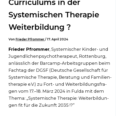
Curriculums in der
Systemischen Therapie
Weiterbildung ?
Von
Frieder Pfrommer
/
17. April 2024
Frie­der Pfrom­mer
, Sys­te­mi­scher Kin­der- und
Jugend­li­chen­psy­cho­the­ra­peut, Rot­ten­burg,
anläss­lich der Bar­camp-Arbeits­grup­pen beim
Fach­tag der DGSF (Deut­sche Gesell­schaft für
Sys­te­mi­sche The­ra­pie, Bera­tung und Fami­li­en­
the­ra­pie e.V.) zu Fort- und Wei­ter­bil­dungs­fra­
gen vom 17.–18. März 2024 in Ful­da mit dem
The­ma: „Sys­te­mi­sche The­ra­pie: Wei­ter­bil­dun­
gen fit für die Zukunft 2035 !?“