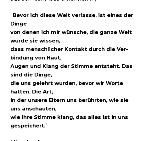
“
Bevor ich die­se Welt ver­las­se, ist eines der
Din­ge
von denen ich mir wün­sche, die gan­ze Welt
wür­de sie wis­sen,
dass mensch­li­cher Kon­takt durch die Ver­
bin­dung von Haut,
Augen und Klang der Stim­me ent­steht. Das
sind die Din­ge,
die uns gelehrt wur­den, bevor wir Wor­te
hat­ten. Die Art,
in der unse­re Eltern uns berühr­ten, wie sie
uns anschau­ten,
wie ihre Stim­me klang, das alles ist in uns
gespei­chert.
”