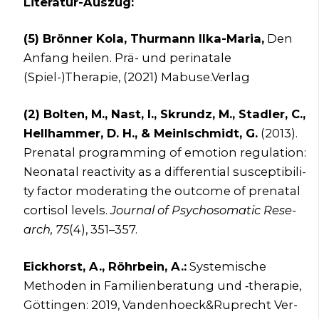
Lite­ra­tur-Aus­zug:
(5) Brön­ner Kola, Thur­mann Ilka-Maria,
Den
Anfang hei­len. Prä- und peri­na­ta­le
(Spiel-)Therapie, (2021) Mabuse.Verlag
(2) Bol­ten, M., Nast, I., Skr­undz, M., Stad­ler, C.,
Hell­ham­mer, D. H., & Meinlschmidt, G.
(2013).
Pre­na­tal pro­gramming of emo­ti­on regu­la­ti­on:
Neo­na­tal reac­ti­vi­ty as a dif­fe­ren­ti­al sus­cep­ti­bi­li­
ty fac­tor mode­ra­ting the out­co­me of pre­na­tal
cor­ti­sol levels.
Jour­nal of Psy­cho­so­ma­tic Rese­
arch,
75
(4), 351–357.
Eick­horst, A., Röhr­bein, A.:
Sys­te­mi­sche
Metho­den in Fami­li­en­be­ra­tung und ‑the­ra­pie,
Göt­tin­gen: 2019, Vandenhoeck&Ruprecht Ver­