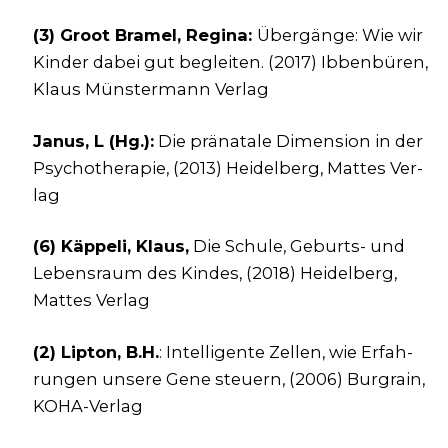
(3) Groot Bra­mel, Regi­na:
Über­gän­ge: Wie wir
Kin­der dabei gut beglei­ten. (2017) Ibben­bü­ren,
Klaus Müns­ter­mann Ver­lag
Janus, L (Hg.):
Die prä­na­ta­le Dimen­si­on in der
Psy­cho­the­ra­pie, (2013) Hei­del­berg, Mat­tes Ver­
lag
(6) Käp­pe­li, Klaus,
Die Schu­le, Geburts- und
Lebens­raum des Kin­des, (2018) Hei­del­berg,
Mat­tes Ver­lag
(2) Lip­ton, B.H.
: Intel­li­gen­te Zel­len, wie Erfah­
run­gen unse­re Gene steu­ern, (2006) Burg­rain,
KOHA-Ver­lag