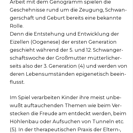
Arbeit mit dem Geno­gramm spie­len die
Gescheh­nis­se rund um die Zeu­gung, Schwan­
ger­schaft und Geburt bereits eine bekann­te
Rol­le.
Denn die Ent­ste­hung und Ent­wick­lung der
Eizel­len (Ooge­ne­se) der ers­ten Gene­ra­ti­on
geschieht wäh­rend der 5. und 12. Schwan­ger­
schafts­wo­che der Groß­mutter müt­ter­li­cher­
seits also der 3. Gene­ra­ti­on (4) und wer­den von
deren Lebens­um­stän­den epi­ge­ne­tisch beein­
flusst.
Im Spiel ver­ar­bei­ten Kin­der ihre meist unbe­
wußt auf­tau­chen­den The­men wie beim Ver­
ste­cken die Freu­de am ent­deckt wer­den, beim
Höh­len­bau oder Auf­su­chen von Tun­neln etc.
(5). In der the­ra­peu­ti­schen Pra­xis der Eltern‑,