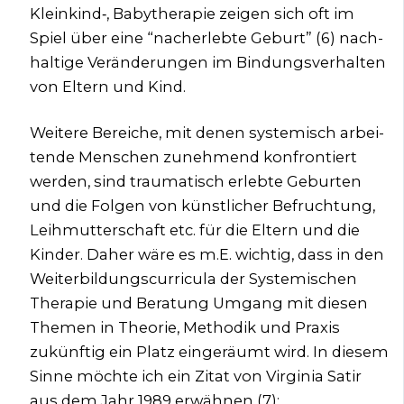
Kleinkind‑, Baby­the­ra­pie zei­gen sich oft im
Spiel über eine “nach­er­leb­te Geburt” (6) nach­
hal­ti­ge Ver­än­de­run­gen im Bin­dungs­ver­hal­ten
von Eltern und Kind.
Wei­te­re Berei­che, mit denen sys­te­misch arbei­
ten­de Men­schen zuneh­mend kon­fron­tiert
wer­den, sind trau­ma­tisch erleb­te Gebur­ten
und die Fol­gen von künst­li­cher Befruch­tung,
Leih­mut­ter­schaft etc. für die Eltern und die
Kin­der. Daher wäre es m.E. wich­tig, dass in den
Wei­ter­bil­dungs­cur­ri­cu­la der Sys­te­mi­schen
The­ra­pie und Bera­tung Umgang mit die­sen
The­men in Theo­rie, Metho­dik und Pra­xis
zukünf­tig ein Platz ein­ge­räumt wird. In die­sem
Sin­ne möch­te ich ein Zitat von Vir­gi­nia Satir
aus dem Jahr 1989 erwäh­nen (7):