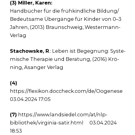
(3) Mil­ler, Karen:
Hand­bü­cher für die früh­kind­li­che Bildung/
Bedeut­sa­me Über­gän­ge für Kin­der von 0–3
Jah­ren, (2013) Braun­schweig, Wes­ter­mann-
Ver­lag
Sta­chow­s­ke, R
.: Leben ist Begeg­nung: Sys­te­
mi­sche The­ra­pie und Bera­tung, (2016) Krö­
ning, Asan­ger Ver­lag
(4)
https://flexikon.doccheck.com/de/Oogenese
03.04.2024 17:05
(7)
https://www.landsiedel.com/at/nlp-
bibliothek/virginia-satir.html 03.04.2024
18:53