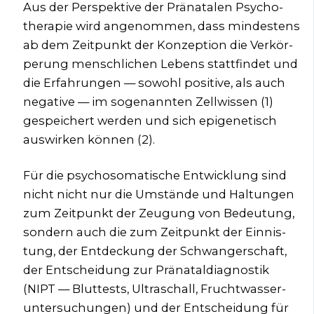
Aus der Per­spek­ti­ve der Prä­na­ta­len Psy­cho­
the­ra­pie wird ange­nom­men, dass min­des­tens
ab dem Zeit­punkt der Kon­zep­ti­on die Ver­kör­
pe­rung mensch­li­chen Lebens statt­fin­det und
die Erfah­run­gen — sowohl posi­ti­ve, als auch
nega­ti­ve — im soge­nann­ten Zell­wis­sen (1)
gespei­chert wer­den und sich epi­ge­ne­tisch
aus­wir­ken kön­nen (2).
Für die psy­cho­so­ma­ti­sche Ent­wick­lung sind
nicht nicht nur die Umstän­de und Hal­tun­gen
zum Zeit­punkt der Zeu­gung von Bedeu­tung,
son­dern auch die zum Zeit­punkt der Ein­nis­
tung, der Ent­de­ckung der Schwan­ger­schaft,
der Ent­schei­dung zur Prä­na­tal­dia­gnos­tik
(NIPT — Blut­tests, Ultra­schall, Frucht­was­ser­
un­ter­su­chun­gen) und der Ent­schei­dung für