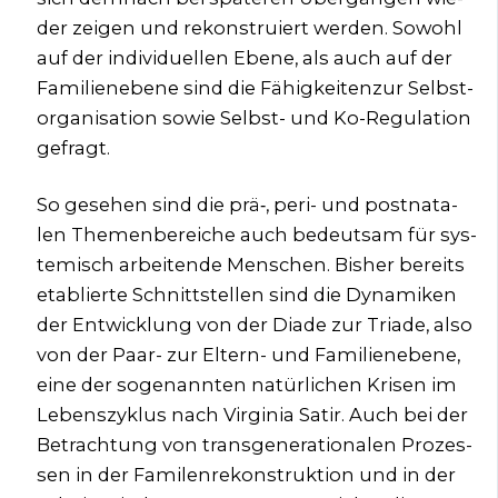
der zei­gen und rekon­stru­iert wer­den. Sowohl
auf der indi­vi­du­el­len Ebe­ne, als auch auf der
Fami­li­en­ebe­ne sind die Fähig­kei­ten­zur Selbst­
or­ga­ni­sa­ti­on sowie Selbst- und Ko-Regu­la­ti­on
gefragt.
So gese­hen sind die prä‑, peri- und post­na­ta­
len The­men­be­rei­che auch bedeut­sam für sys­
te­misch arbei­ten­de Men­schen. Bis­her bereits
eta­blier­te Schnitt­stel­len sind die Dyna­mi­ken
der Ent­wick­lung von der Dia­de zur Tria­de, also
von der Paar- zur Eltern- und Fami­li­en­ebe­ne,
eine der soge­nann­ten natür­li­chen Kri­sen im
Lebens­zy­klus nach Vir­gi­nia Satir. Auch bei der
Betrach­tung von trans­ge­ne­ra­tio­na­len Pro­zes­
sen in der Fami­len­re­kon­struk­ti­on und in der