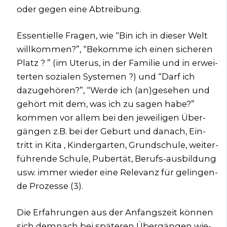
oder gegen eine Abtrei­bung.
Essen­ti­el­le Fra­gen, wie “Bin ich in die­ser Welt
will­kom­men?”, “Bekom­me ich einen siche­ren
Platz ? ” (im Ute­rus, in der Fami­lie und in erwei­
ter­ten sozia­len Sys­te­men ?) und “Darf ich
dazu­ge­hö­ren?”, “Wer­de ich (an)gesehen und
gehört mit dem, was ich zu sagen habe?”
kom­men vor allem bei den jewei­li­gen Über­
gän­gen z.B. bei der Geburt und danach, Ein­
tritt in Kita , Kin­der­gar­ten, Grund­schu­le, wei­ter­
füh­ren­de Schu­le, Puber­tät, Berufs-aus­bil­dung
usw. immer wie­der eine Rele­vanz für gelin­gen­
de Pro­zes­se (3).
Die Erfah­run­gen aus der Anfangs­zeit kön­nen
sich dem­nach bei spä­te­ren Über­gän­gen wie­